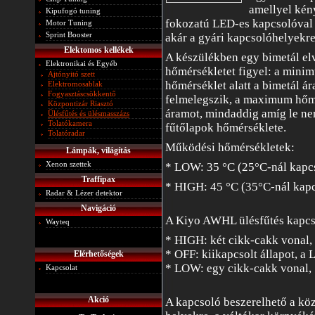
amellyel kén
Kipufogó tuning
fokozatú LED-es kapcsolóval 
Motor Tuning
Sprint Booster
akár a gyári kapcsolóhelyekre
Elektomos kellékek
A készülékben egy bimetál el
Elektronikai és Egyéb
hőmérsékletet figyel: a min
Ajtónyitó szett
hőmérséklet alatt a bimetál á
Elektromosablak
Fogyasztáscsökkentő
felmelegszik, a maximum hőmé
Központizár Riasztó
áramot, mindaddig amíg le ne
Ülésfűtés és ülésmasszázs
Tolatókamera
fűtőlapok hőmérséklete.
Tolatóradar
Működési hőmérsékletek:
Lámpák, világítás
Xenon szettek
* LOW: 35 °C (25°C-nál kapcs
Traffipax
* HIGH: 45 °C (35°C-nál kapc
Radar & Lézer detektor
Navigáció
A Kiyo AWHL ülésfűtés kapcs
Wayteq
* HIGH: két cikk-cakk vonal, 
* OFF: kiikapcsolt állapot, a
Elérhetőségek
* LOW: egy cikk-cakk vonal, 1
Kapcsolat
Akció
A kapcsoló beszerelhető a kö