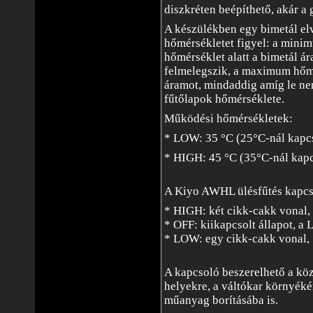
diszkréten beépíthető, akár a 
A készülékben egy bimetál el
hőmérsékletet figyel: a min
hőmérséklet alatt a bimetál á
felmelegszik, a maximum hőmé
áramot, mindaddig amíg le ne
fűtőlapok hőmérséklete.
Működési hőmérsékletek:
* LOW: 35 °C (25°C-nál kapcs
* HIGH: 45 °C (35°C-nál kapc
A Kiyo AWHL ülésfűtés kapcs
* HIGH: két cikk-cakk vonal, 
* OFF: kiikapcsolt állapot, a
* LOW: egy cikk-cakk vonal, 1
A kapcsoló beszerelhető a kö
helyekre, a váltókar környékér
műanyag borításába is.