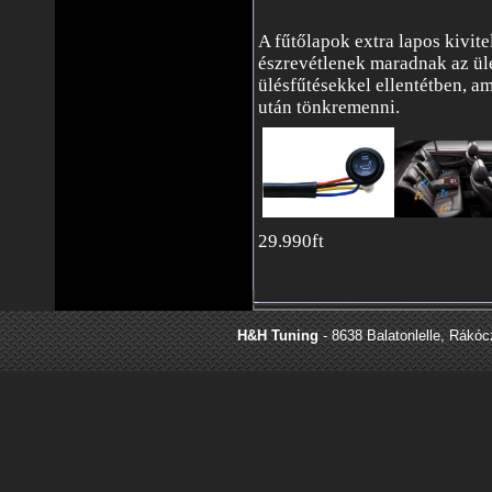
A fűtőlapok extra lapos kivite
észrevétlenek maradnak az ülé
ülésfűtésekkel ellentétben, a
után tönkremenni.
29.990ft
H&H Tuning
- 8638 Balatonlelle, Rákócz