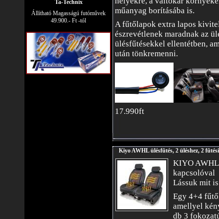
helyekre, a váltókar környékér
Ta-Technix
műanyag borításába is.
Állítható Magasságú futóművek
49.900.- Ft -tól
A fűtőlapok extra lapos kivite
észrevétlenek maradnak az ülé
ülésfűtésekkel ellentétben, a
után tönkremenni.
17.990ft
Kiyo AWHL ülésfûtés, 2 üléshez, 2 fûtési
KIYO AWHL ül
kapcsolóval
Lássuk mit is
Egy 4+4 fűtől
amellyel kén
db 3 fokozat