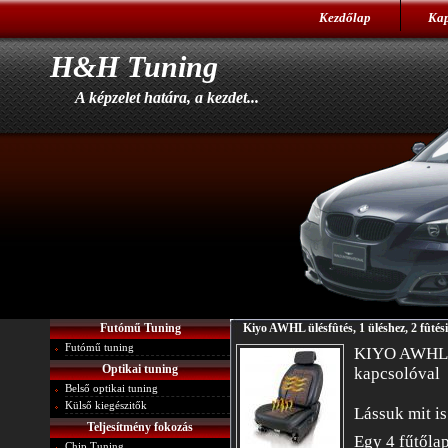
Kezdőlap
Kap
H&H Tuning
A képzelet határa, a kezdet...
Futómű Tuning
Kiyo AWHL ülésfûtés, 1 üléshez, 2 fûtési
Futómű tuning
KIYO AWHL ül
Optikai tuning
kapcsolóval
Belső optikai tuning
Külső kiegészitők
Lássuk mit is
Teljesítmény fokozás
Egy 4 fűtőlap
Chip Tuning